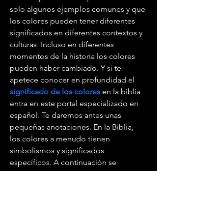
solo algunos ejemplos comunes y que 
los colores pueden tener diferentes 
significados en diferentes contextos y 
culturas. Incluso en diferentes 
momentos de la historia los colores 
pueden haber cambiado. Y si te 
apetece conocer en profundidad el 
significado de los colores
 en la biblia 
entra en este portal especializado en 
español. Te daremos antes unas 
pequeñas anotaciones. En la Biblia, 
los colores a menudo tienen 
simbolismos y significados 
específicos. A continuación se 
presentan algunos ejemplos de cómo 
se utilizan los colores en la Biblia y lo 
que pueden simbolizar: El rojo se 
asocia a menudo con la sangre y la 